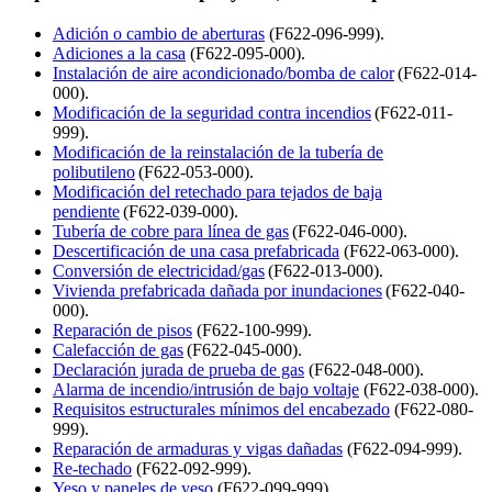
Adición o cambio de aberturas
(F622-096-999).
Adiciones a la casa
(F622-095-000).
Instalación de aire acondicionado/bomba de calor
(F622-014-
000).
Modificación de la seguridad contra incendios
(F622-011-
999).
Modificación de la reinstalación de la tubería de
polibutileno
(F622-053-000).
Modificación del retechado para tejados de baja
pendiente
(F622-039-000).
Tubería de cobre para línea de gas
(F622-046-000).
Descertificación de una casa prefabricada
(F622-063-000).
Conversión de electricidad/gas
(F622-013-000).
Vivienda prefabricada dañada por inundaciones
(F622-040-
000).
Reparación de pisos
(F622-100-999).
Calefacción de gas
(F622-045-000).
Declaración jurada de prueba de gas
(F622-048-000).
Alarma de incendio/intrusión de bajo voltaje
(F622-038-000).
Requisitos estructurales mínimos del encabezado
(F622-080-
999).
Reparación de armaduras y vigas dañadas
(F622-094-999).
Re-techado
(F622-092-999).
Yeso y paneles de yeso
(F622-099-999).