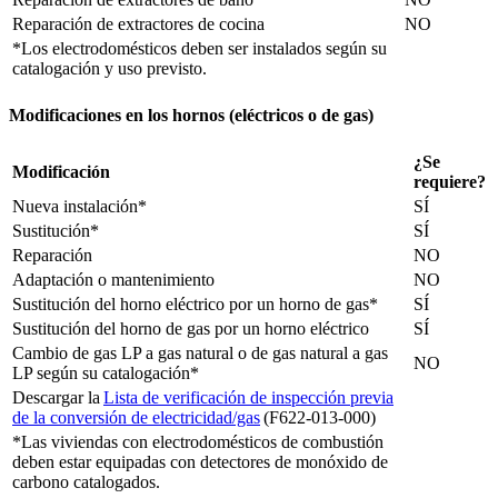
Reparación de extractores de cocina
NO
*Los electrodomésticos deben ser instalados según su
catalogación y uso previsto.
Modificaciones en los hornos (eléctricos o de gas)
¿Se
Modificación
requiere?
Nueva instalación*
SÍ
Sustitución*
SÍ
Reparación
NO
Adaptación o mantenimiento
NO
Sustitución del horno eléctrico por un horno de gas*
SÍ
Sustitución del horno de gas por un horno eléctrico
SÍ
Cambio de gas LP a gas natural o de gas natural a gas
NO
LP según su catalogación*
Descargar la
Lista de verificación de inspección previa
de la conversión de electricidad/gas
(F622-013-000)
*Las viviendas con electrodomésticos de combustión
deben estar equipadas con detectores de monóxido de
carbono catalogados.